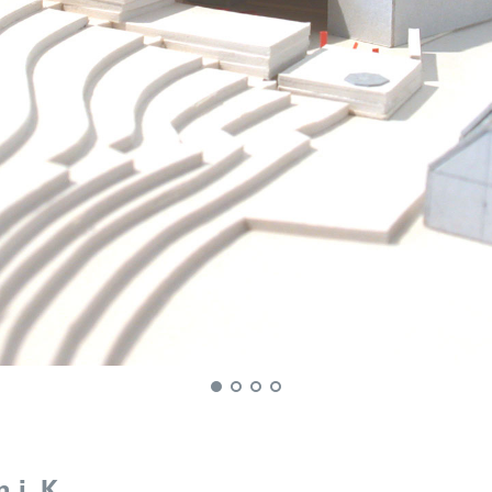
 i. K.